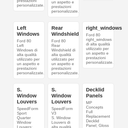
prestazioni
un aspetto e
personalizzate.
prestazioni
personalizzate.
Left
Rear
right_windows
Windows
Windshield
Ford 80
right_windows
Ford 80
Ford 80
di alta qualità
Left
Rear
utilizzato per
Windows di
Windshield di
un aspetto e
alta qualità
alta qualità
prestazioni
utilizzato per
utilizzato per
personalizzate.
un aspetto e
un aspetto e
prestazioni
prestazioni
personalizzate.
personalizzate.
S.
S.
Decklid
Window
Window
Panels
Louvers
Louvers
MP
Concepts
SpeedForm
SpeedForm
Full
Sport
V3
Replacement
Quarter
S. Window
Decklid
Window
Louvers di
Panel; Gloss
Louvers;
alta qualità