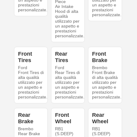
un aspetto e
utilizzato per
Piece
prestazioni
un aspetto e
Air Intake
personalizzate.
prestazioni
Hood di alta
personalizzate.
qualità
utilizzato per
un aspetto e
prestazioni
personalizzate.
Front
Rear
Front
Tires
Tires
Brake
Ford
Ford
Brembo
Front Tires di
Rear Tires di
Front Brake
alta qualità
alta qualità
di alta qualità
utilizzato per
utilizzato per
utilizzato per
un aspetto e
un aspetto e
un aspetto e
prestazioni
prestazioni
prestazioni
personalizzate.
personalizzate.
personalizzate.
Rear
Front
Rear
Brake
Wheel
Wheel
Brembo
RB1
RB1
Rear Brake
(S.DEEP)
(S.DEEP)