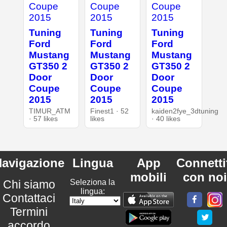
Tuning
Tuning
Tuning
Ford
Ford
Ford
Mustang
Mustang
Mustang
GT350 2
GT350 2
GT350 2
Door
Door
Door
Coupe
Coupe
Coupe
2015
2015
2015
TIMUR_ATM
Finest1 · 52
kaiden2fye_3dtuning
· 57 likes
likes
· 40 likes
avigazione
Lingua
App
Connetti
mobili
con noi
Chi siamo
Seleziona la
lingua:
Contattaci
Termini
accordo