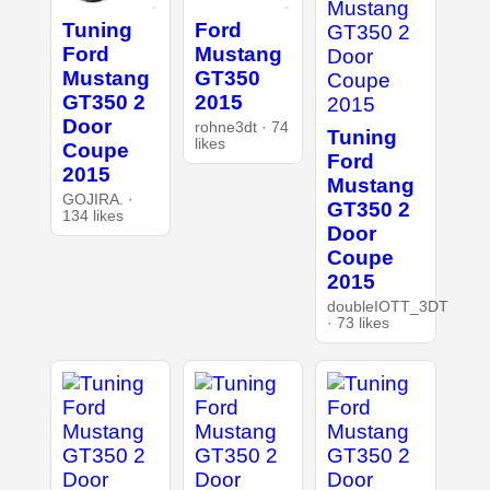
Tuning
Ford
Ford
Mustang
Mustang
GT350
GT350 2
2015
Door
rohne3dt · 74
Tuning
likes
Coupe
Ford
2015
Mustang
GOJIRA. ·
GT350 2
134 likes
Door
Coupe
2015
doubleIOTT_3DT
· 73 likes