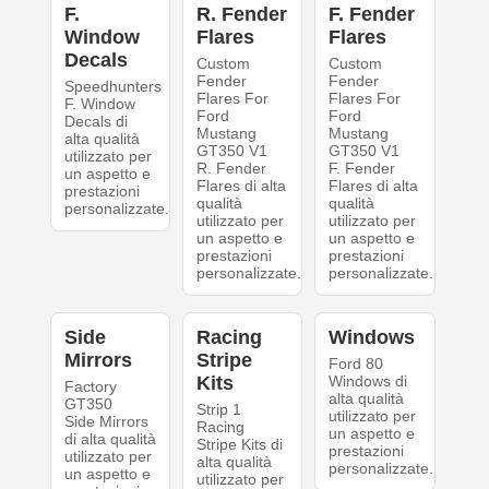
F.
R. Fender
F. Fender
Window
Flares
Flares
Decals
Custom
Custom
Fender
Fender
Speedhunters
Flares For
Flares For
F. Window
Ford
Ford
Decals di
Mustang
Mustang
alta qualità
GT350 V1
GT350 V1
utilizzato per
R. Fender
F. Fender
un aspetto e
Flares di alta
Flares di alta
prestazioni
qualità
qualità
personalizzate.
utilizzato per
utilizzato per
un aspetto e
un aspetto e
prestazioni
prestazioni
personalizzate.
personalizzate.
Side
Racing
Windows
Mirrors
Stripe
Ford 80
Kits
Windows di
Factory
alta qualità
GT350
Strip 1
utilizzato per
Side Mirrors
Racing
un aspetto e
di alta qualità
Stripe Kits di
prestazioni
utilizzato per
alta qualità
personalizzate.
un aspetto e
utilizzato per