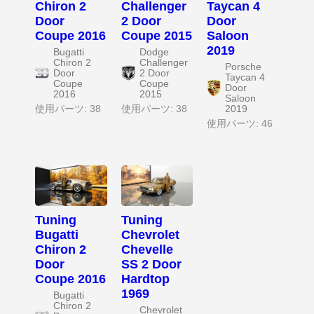
Chiron 2
Challenger
Taycan 4
Door
2 Door
Door
Coupe 2016
Coupe 2015
Saloon
2019
Bugatti
Dodge
Chiron 2
Challenger
Porsche
Door
2 Door
Taycan 4
Coupe
Coupe
Door
2016
2015
Saloon
使用パーツ: 38
使用パーツ: 38
2019
使用パーツ: 46
Tuning
Tuning
Bugatti
Chevrolet
Chiron 2
Chevelle
Door
SS 2 Door
Coupe 2016
Hardtop
1969
Bugatti
Chiron 2
Chevrolet