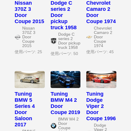
Nissan
Dodge C
Chevrolet
370Z 3
series 2
Camaro 2
Door
Door
Door
Coupe 2015
pickup
Coupe 1974
truck 1958
Nissan
Chevrolet
370Z 3
Camaro 2
Dodge C
Door
Door
series 2
Coupe
Coupe
Door pickup
2015
1974
truck 1958
使用パーツ: 25
使用パーツ: 45
使用パーツ: 50
Tuning
Tuning
Tuning
BMW 5
BMW M4 2
Dodge
Series 4
Door
Viper 2
Door
Coupe 2019
Door
Saloon
Coupe 1996
BMW M4 2
Door
2017
Dodge
Coupe
Viper 2