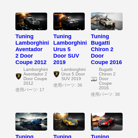
Tuning
Tuning
Tuning
Lamborghini
Lamborghini
Bugatti
Aventador
Urus 5
Chiron 2
2 Door
Door SUV
Door
Coupe 2012
2019
Coupe 2016
Lamborghini
Lamborghini
Bugatti
Aventador 2
Urus 5 Door
Chiron 2
Door Coupe
SUV 2019
Door
2012
Coupe
使用パーツ: 36
2016
使用パーツ: 17
使用パーツ: 38
Tuning
Tuning
Tuning