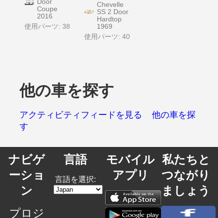
Door
Chevelle
Coupe
SS 2 Door
2016
Hardtop
使用パーツ: 38
1969
使用パーツ: 40
他の車を探す
アクティビティフィードを見る
他の車を探
す
ナビゲ
言語
モバイル
私たちと
ーショ
アプリ
つながり
言語を選択:
ン
ましょう
プロジ