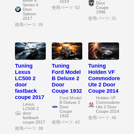
BMW 5
2019
Door
Series 4
使用パーツ: 52
Coupe
Door
1996
Saloon
2017
使用パーツ: 31
使用パーツ: 35
Tuning
Tuning
Tuning
Lexus
Ford Model
Holden VF
LC500 2
B Deluxe 2
Commodore
door
Door
Ute 2 Door
fastback
Coupe 1932
Coupe 2014
coupe 2017
Ford Model
Holden VF
B Deluxe 2
Commodore
Lexus
Door
Ute 2 Door
LC500 2
Coupe
Coupe 2014
door
1932
fastback
使用パーツ: 46
coupe 2017
使用パーツ: 42
使用パーツ: 38