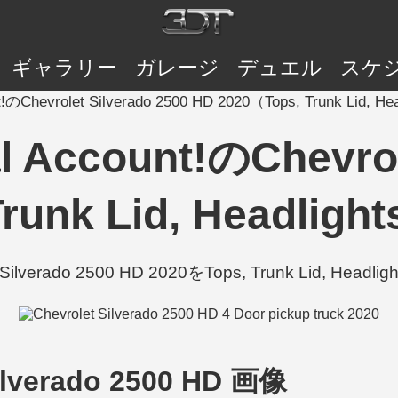
ギャラリー
ガレージ
デュエル
スケ
unt!のChevrolet Silverado 2500 HD 2020（Tops, Trunk Lid, 
al Account!のChevro
runk Lid, Headlig
olet Silverado 2500 HD 2020をTops, Trunk Lid,
ilverado 2500 HD 画像