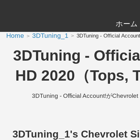
ホーム
Home
3DTuning_1
3DTuning - Official Acco
3DTuning - Offici
HD 2020（Tops, T
3DTuning - Official Account!がChevr
3DTuning_1's Chevrolet S