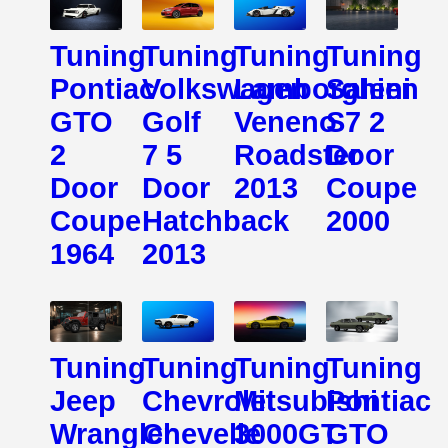
Tuning
Tuning
Tuning
Tuning
Pontiac
Volkswagen
Lamborghini
Saleen
GTO
Golf
Veneno
S7 2
2
7 5
Roadster
Door
Door
Door
2013
Coupe
Coupe
Hatchback
2000
1964
2013
Tuning
Tuning
Tuning
Tuning
Jeep
Chevrolet
Mitsubishi
Pontiac
Wrangler
Chevelle
3000GT
GTO