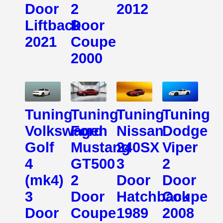
Door
2
2012
Liftback
Door
2021
Coupe
2000
Tuning
Tuning
Tuning
Tuning
Volkswagen
Ford
Nissan
Dodge
Golf
Mustang
240SX
Viper
4
GT500
3
2
(mk4)
2
Door
Door
3
Door
Hatchback
Coupe
Door
Coupe
1989
2008