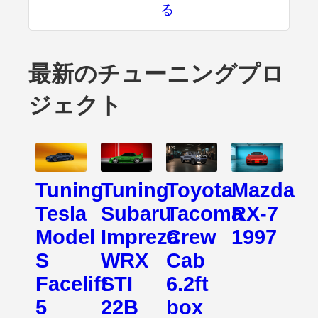
る
最新のチューニングプロ
ジェクト
Tuning
Tuning
Toyota
Mazda
Tesla
Subaru
Tacoma
RX-7
Model
Impreza
Crew
1997
S
WRX
Cab
Facelift
STI
6.2ft
5
22B
box