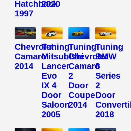
Hatchback
2020
1997
Chevrolet
Tuning
Tuning
Tuning
Camaro
Mitsubishi
Chevrolet
BMW
2014
Lancer
Camaro
8
Evo
2
Series
IX 4
Door
2
Door
Coupe
Door
Saloon
2014
Converti
2005
2018