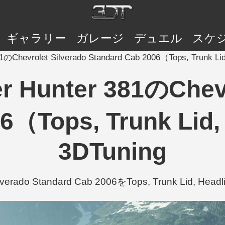
ギャラリー
ガレージ
デュエル
スケ
81のChevrolet Silverado Standard Cab 2006（Tops, Trunk L
r Hunter 381のChevr
06（Tops, Trunk Lid
3DTuning
 Silverado Standard Cab 2006をTops, Trunk Lid