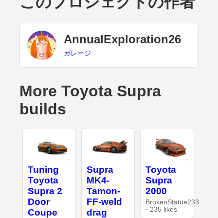
このプロジェクトの作者
AnnualExploration26
ガレージ
More Toyota Supra
builds
Tuning
Supra
Toyota
Toyota
MK4-
Supra
Supra 2
Tamon-
2000
Door
FF-weld
BrokenStatue233
· 235 likes
Coupe
drag