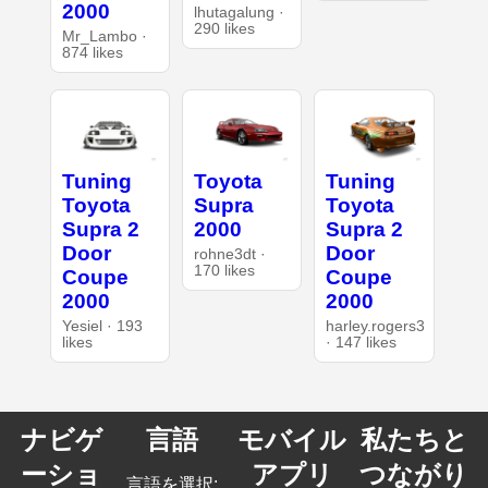
2000
lhutagalung ·
290 likes
Mr_Lambo ·
874 likes
Tuning
Toyota
Tuning
Toyota
Supra
Toyota
Supra 2
2000
Supra 2
Door
Door
rohne3dt ·
170 likes
Coupe
Coupe
2000
2000
Yesiel · 193
harley.rogers3
likes
· 147 likes
ナビゲ
言語
モバイル
私たちと
ーショ
アプリ
つながり
言語を選択: