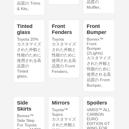
品質の
品質の Trims
Muffler。
& Kits。
Tinted
Front
Front
glass
Fenders
Bumper
Toyota 20%
Toyota
Bomex™
Front
カスタマイズ
カスタマイズ
Bumper
された外観と
された外観と
(2Lights)
性能のために
性能のために
カスタマイズ
使用される高
使用される高
された外観と
品質の
品質の Front
性能のために
Tinted
Fenders。
使用される高
glass。
品質の Front
Bumper。
Side
Mirrors
Spoilers
Skirts
Toyota™
VARIS™ ALL
Supra
CARBON
Bomex™
EURO
カスタマイズ
Side Step
EDITION GT
された外観と
For Toyota
WING FOR