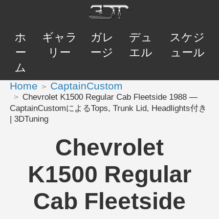
ホ
ギャラ
ガレ
デュ
スケジ
ー
リー
ージ
エル
ュール
ム
Home
CaptainCustom
Chevrolet K1500 Regular Cab Fleetside 1988 —
CaptainCustomによるTops, Trunk Lid, Headlights付き
| 3DTuning
Chevrolet
K1500 Regular
Cab Fleetside