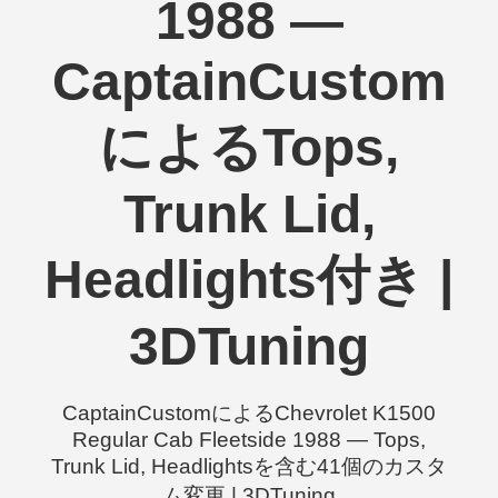
1988 —
CaptainCustom
によるTops,
Trunk Lid,
Headlights付き |
3DTuning
CaptainCustomによるChevrolet K1500
Regular Cab Fleetside 1988 — Tops,
Trunk Lid, Headlightsを含む41個のカスタ
ム変更 | 3DTuning