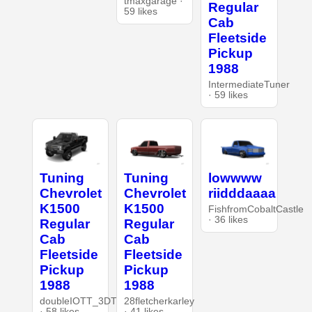
tmaxgarage ·
Regular
59 likes
Cab
Fleetside
Pickup
1988
IntermediateTuner
· 59 likes
Tuning
Tuning
lowwww
Chevrolet
Chevrolet
riidddaaaa
K1500
K1500
FishfromCobaltCastle
· 36 likes
Regular
Regular
Cab
Cab
Fleetside
Fleetside
Pickup
Pickup
1988
1988
doubleIOTT_3DT
28fletcherkarley
· 58 likes
· 41 likes