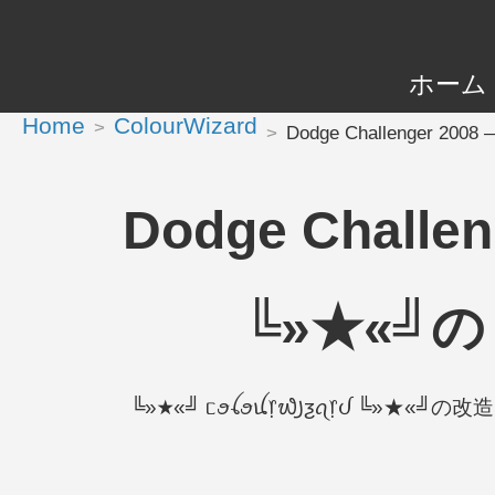
ホーム
Home
ColourWizard
Dodge Challenger 2
Dodge Challe
╚»★«╝の
╚»★«╝ ᥴꪮꪶꪮꪊ᥅᭙꠸ƺꪖ᥅ᦔ ╚»★«╝の改造Dod