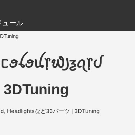
ジュール
DTuning
 ᥴꪮꪶꪮꪊ᥅᭙꠸ƺꪖ᥅ᦔ
DTuning
d, Headlightsなど36パーツ | 3DTuning