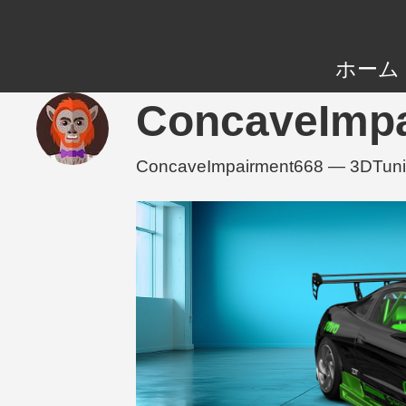
ホーム
ConcaveImp
ConcaveImpairment668