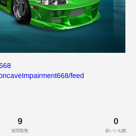
668
oncaveImpairment668/feed
9
0
総閲覧数
総いいね数