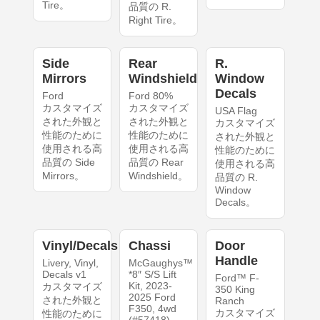
Tire。
品質の R.
Right Tire。
Side
Rear
R.
Mirrors
Windshield
Window
Decals
Ford
Ford 80%
カスタマイズ
カスタマイズ
USA Flag
された外観と
された外観と
カスタマイズ
性能のために
性能のために
された外観と
使用される高
使用される高
性能のために
品質の Side
品質の Rear
使用される高
Mirrors。
Windshield。
品質の R.
Window
Decals。
Vinyl/Decals
Chassi
Door
Handle
Livery, Vinyl,
McGaughys™
Decals v1
*8″ S/S Lift
Ford™ F-
Kit, 2023-
カスタマイズ
350 King
2025 Ford
された外観と
Ranch
F350, 4wd
カスタマイズ
性能のために
(#57418)