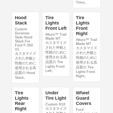
Trims。
Hood
Tire
Tire
Stack
Lights
Lights
Front Left
Front
Custom
Duramax
Right
Atturo™ Trail
Style Hood
Blade MT
Atturo™ Trail
Stack For
カスタマイズ
Blade MT
Ford F-350
された外観と
カスタマイズ
V1
性能のために
された外観と
カスタマイズ
使用される高
性能のために
された外観と
品質の Tire
使用される高
性能のために
Lights Front
品質の Tire
使用される高
Left。
Lights Front
品質の Hood
Right。
Stack。
Tire
Under
Wheel
Lights
Tire Light
Guard
Rear
Covers
Custom R18
Right
カスタマイズ
Ford