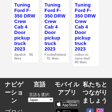
Tuning
Tuning
Tuning
Ford F-
Ford F-
Ford F-
350 DRW
350 DRW
350 DRW
Crew
Crew
Crew
Cab 4
Cab 4
Cab 4
Door
Door
Door
pickup
pickup
pickup
truck
truck
truck
2023
2023
2023
dipslick · 96
Fordisthebest
colton-is-
likes
· 91 likes
rians-dad ·
80 likes
ナビゲ
言語
モバイル
私たちと
ーショ
アプリ
つながり
言語を選択:
ン
ましょう