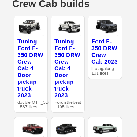
Crew Cab builds
Tuning
Tuning
Ford F-
Ford F-
Ford F-
350 DRW
350 DRW
350 DRW
Crew
Crew
Crew
Cab 2023
Cab 4
Cab 4
lhutagalung ·
101 likes
Door
Door
pickup
pickup
truck
truck
2023
2023
doubleIOTT_3DT
Fordisthebest
· 587 likes
· 105 likes