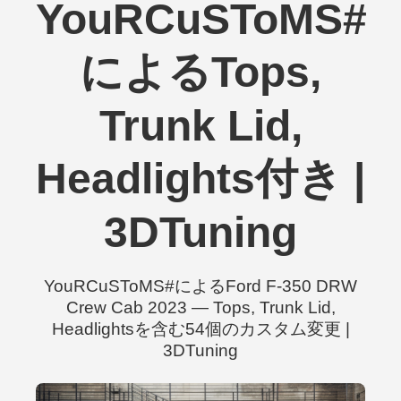
YouRCuSToMS#
によるTops,
Trunk Lid,
Headlights付き |
3DTuning
YouRCuSToMS#によるFord F-350 DRW
Crew Cab 2023 — Tops, Trunk Lid,
Headlightsを含む54個のカスタム変更 |
3DTuning