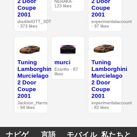
2 Door
2 Door
NERAKA ·
123 likes
Coupe
Coupe
2001
2001
doubleIOTT_3DT
experimentalaccount
· 373 likes
· 97 likes
Tuning
murci
Tuning
Lamborghini
Lamborghini
Ezaritto · 87
likes
Murcielago
Murcielago
2 Door
2 Door
Coupe
Coupe
2001
2001
Jackson_Harris
experimentalaccount
· 94 likes
· 82 likes
ナビゲ
言語
モバイル
私たちと