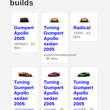
builds
Gumpert
Tuning
Radical
Apollo
Gumpert
TDRR · 43
likes
2005
Apollo
sedan
NERAKA · 54
likes
2005
experimentalaccount
· 46 likes
Tuning
Tuning
Tuning
Gumpert
Gumpert
Gumpert
Apollo
Apollo
Apollo
sedan
sedan
sedan
2005
2005
2005
UnbrakeabIe
amgs65 · 28
amgs65 · 16