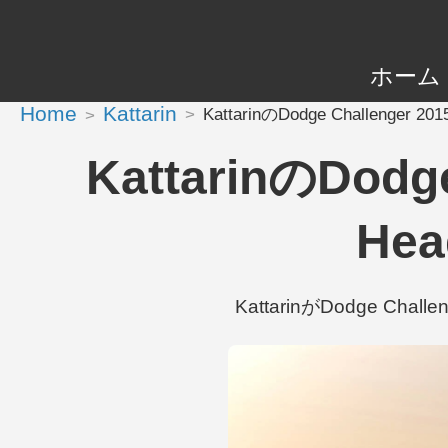
ホーム
Home
Kattarin
KattarinのDodge Challenger 201
KattarinのDodge
Hea
KattarinがDodge Chal