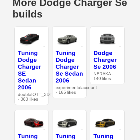
More Dodge Charger Se
builds
Tuning
Tuning
Dodge
Dodge
Dodge
Charger
Charger
Charger
Se 2006
SE
Se Sedan
NERAKA ·
140 likes
Sedan
2006
2006
experimentalaccount
· 165 likes
doubleIOTT_3DT
· 383 likes
Tuning
Tuning
Tuning