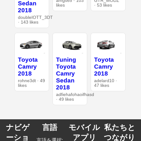
amgs65 · 103
GTR_MODZ
Sedan
likes
· 53 likes
2018
doubleIOTT_3DT
· 143 likes
Toyota
Tuning
Toyota
Camry
Toyota
Camry
2018
Camry
2018
Sedan
rohne3dt · 49
adelard10 ·
likes
47 likes
2018
adfiehafohaoifhasd
· 49 likes
ナビゲ
言語
モバイル
私たちと
ーショ
アプリ
つながり
言語を選択: