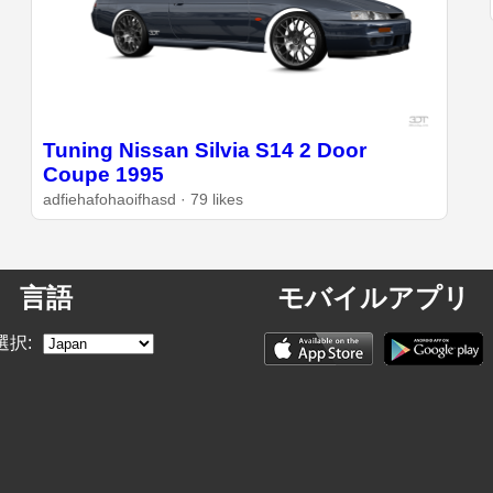
Tuning Nissan Silvia S14 2 Door
Coupe 1995
adfiehafohaoifhasd · 79 likes
言語
モバイルアプリ
選択: