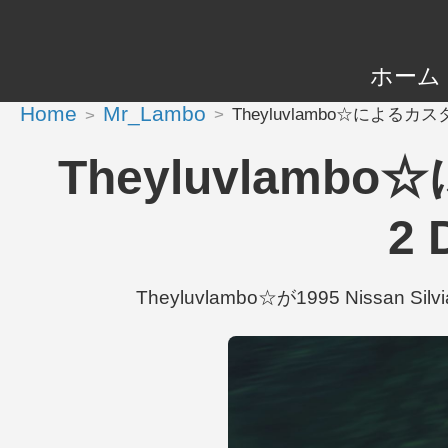
ホーム
Home
Mr_Lambo
Theyluvlambo☆によるカスタムNis
Theyluvlambo☆
2 
Theyluvlambo☆が1995 Nissan Sil