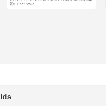
質の Rear Brake。
ilds