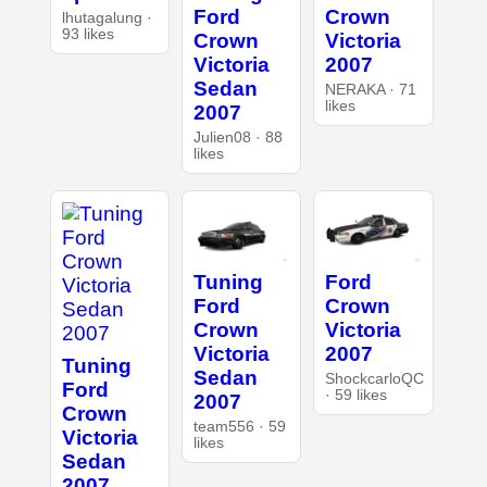
Ford
Crown
lhutagalung ·
93 likes
Crown
Victoria
Victoria
2007
Sedan
NERAKA · 71
likes
2007
Julien08 · 88
likes
Tuning
Ford
Ford
Crown
Crown
Victoria
Victoria
2007
Tuning
Sedan
ShockcarloQC
Ford
· 59 likes
2007
Crown
team556 · 59
Victoria
likes
Sedan
2007