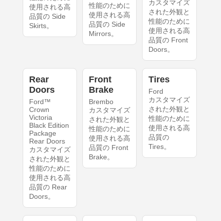
カスタマイズ
性能のために
使用される高
された外観と
使用される高
品質の Side
性能のために
品質の Side
Skirts。
使用される高
Mirrors。
品質の Front
Doors。
Rear
Front
Tires
Doors
Brake
Ford
カスタマイズ
Ford™
Brembo
された外観と
Crown
カスタマイズ
Victoria
性能のために
された外観と
Black Edition
使用される高
性能のために
Package
品質の
使用される高
Rear Doors
Tires。
品質の Front
カスタマイズ
Brake。
された外観と
性能のために
使用される高
品質の Rear
Doors。