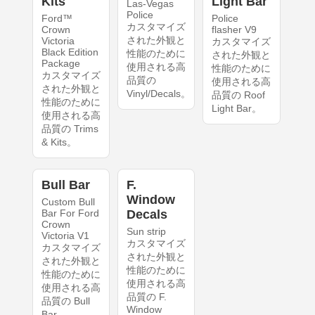
Kits
Light Bar
Las-Vegas
Police
Ford™
Police
カスタマイズ
Crown
flasher V9
された外観と
Victoria
カスタマイズ
Black Edition
性能のために
された外観と
Package
使用される高
性能のために
カスタマイズ
品質の
使用される高
された外観と
Vinyl/Decals。
品質の Roof
性能のために
Light Bar。
使用される高
品質の Trims
& Kits。
Bull Bar
F.
Window
Custom Bull
Bar For Ford
Decals
Crown
Sun strip
Victoria V1
カスタマイズ
カスタマイズ
された外観と
された外観と
性能のために
性能のために
使用される高
使用される高
品質の F.
品質の Bull
Window
Bar。