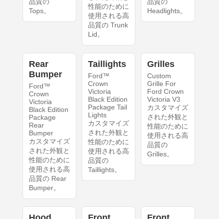
品質の
品質の
性能のために
Tops。
Headlights。
使用される高
品質の Trunk
Lid。
Rear
Taillights
Grilles
Bumper
Ford™
Custom
Crown
Grille For
Ford™
Victoria
Ford Crown
Crown
Black Edition
Victoria V3
Victoria
Package Tail
カスタマイズ
Black Edition
Lights
された外観と
Package
カスタマイズ
Rear
性能のために
された外観と
Bumper
使用される高
カスタマイズ
性能のために
品質の
された外観と
使用される高
Grilles。
性能のために
品質の
使用される高
Taillights。
品質の Rear
Bumper。
Hood
Front
Front