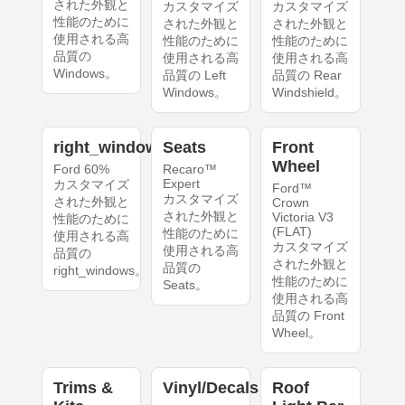
された外観と
カスタマイズ
カスタマイズ
性能のために
された外観と
された外観と
使用される高
性能のために
性能のために
品質の
使用される高
使用される高
Windows。
品質の Left
品質の Rear
Windows。
Windshield。
right_windows
Seats
Front
Wheel
Ford 60%
Recaro™
Expert
カスタマイズ
Ford™
カスタマイズ
された外観と
Crown
された外観と
Victoria V3
性能のために
(FLAT)
性能のために
使用される高
カスタマイズ
使用される高
品質の
された外観と
品質の
right_windows。
性能のために
Seats。
使用される高
品質の Front
Wheel。
Trims &
Vinyl/Decals
Roof