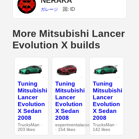
NERAKA
国: ID
ガレージ
More Mitsubishi Lancer
Evolution X builds
Tuning
Tuning
Tuning
Mitsubishi
Mitsubishi
Mitsubishi
Lancer
Lancer
Lancer
Evolution
Evolution
Evolution
X Sedan
X Sedan
X Sedan
2008
2008
2008
TrucksMan ·
experimentalaccount
TrucksMan ·
203 likes
· 154 likes
142 likes