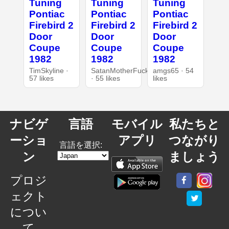
Tuning
Tuning
Tuning
Pontiac
Pontiac
Pontiac
Firebird 2
Firebird 2
Firebird 2
Door
Door
Door
Coupe
Coupe
Coupe
1982
1982
1982
TimSkyline ·
SatanMotherFucker
amgs65 · 54
57 likes
· 55 likes
likes
ナビゲ
言語
モバイル
私たちと
ーショ
アプリ
つながり
言語を選択:
ン
ましょう
プロジ
ェクト
につい
て