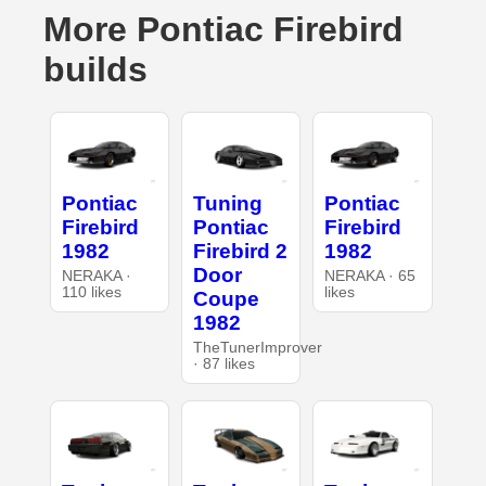
More Pontiac Firebird
builds
Pontiac
Tuning
Pontiac
Firebird
Pontiac
Firebird
1982
Firebird 2
1982
Door
NERAKA ·
NERAKA · 65
110 likes
likes
Coupe
1982
TheTunerImprover
· 87 likes