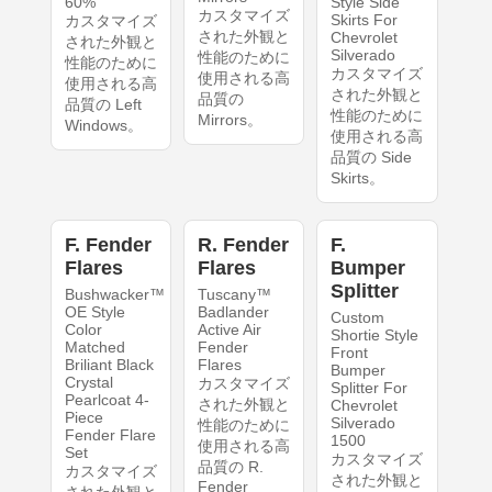
60%
Style Side
カスタマイズ
Skirts For
カスタマイズ
された外観と
Chevrolet
された外観と
Silverado
性能のために
性能のために
カスタマイズ
使用される高
使用される高
された外観と
品質の
品質の Left
性能のために
Mirrors。
Windows。
使用される高
品質の Side
Skirts。
F. Fender
R. Fender
F.
Flares
Flares
Bumper
Splitter
Bushwacker™
Tuscany™
OE Style
Badlander
Custom
Color
Active Air
Shortie Style
Matched
Fender
Front
Briliant Black
Flares
Bumper
Crystal
カスタマイズ
Splitter For
Pearlcoat 4-
された外観と
Chevrolet
Piece
Silverado
性能のために
Fender Flare
1500
使用される高
Set
カスタマイズ
品質の R.
カスタマイズ
された外観と
Fender
された外観と