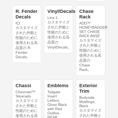
R. Fender
Vinyl/Decals
Chase
Decals
Rack
Line 1
カスタマイズ
ICI
ADD™
された外観と
HONEYBADGER
カスタマイズ
SET CHASE
性能のために
された外観と
RACK BASE
使用される高
性能のために
カスタマイズ
品質の
使用される高
された外観と
Vinyl/Decals。
品質の R.
性能のために
Fender
使用される高
Decals。
品質の
Chase
Rack。
Chassi
Emblems
Exterior
Trim
Chevrolet™
Tailgate
Silverado
Insert
Bodyside
Letters;
カスタマイズ
Moldings;
Gloss Black
された外観と
Black
with Red
カスタマイズ
性能のために
Outline -
された外観と
使用される高
REAR