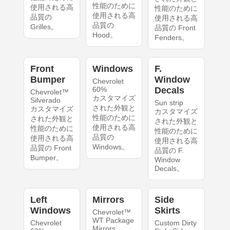
性能のために
使用される高
性能のために
使用される高
品質の
使用される高
品質の
Grilles。
品質の Front
Hood。
Fenders。
Front
Windows
F.
Bumper
Window
Chevrolet
60%
Decals
Chevrolet™
カスタマイズ
Silverado
Sun strip
された外観と
カスタマイズ
カスタマイズ
性能のために
された外観と
された外観と
使用される高
性能のために
性能のために
品質の
使用される高
使用される高
Windows。
品質の Front
品質の F.
Bumper。
Window
Decals。
Left
Mirrors
Side
Windows
Skirts
Chevrolet™
WT Package
Chevrolet
Custom Dirty
Mirrors