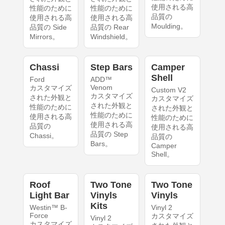
使用される高
性能のために
性能のために
品質の
使用される高
使用される高
Moulding。
品質の Side
品質の Rear
Mirrors。
Windshield。
Chassi
Step Bars
Camper
Shell
Ford
ADD™
Venom
カスタマイズ
Custom V2
カスタマイズ
された外観と
カスタマイズ
された外観と
性能のために
された外観と
性能のために
使用される高
性能のために
使用される高
品質の
使用される高
品質の Step
Chassi。
品質の
Bars。
Camper
Shell。
Roof
Two Tone
Two Tone
Light Bar
Vinyls
Vinyls
Kits
Westin™ B-
Vinyl 2
Force
カスタマイズ
Vinyl 2
カスタマイズ