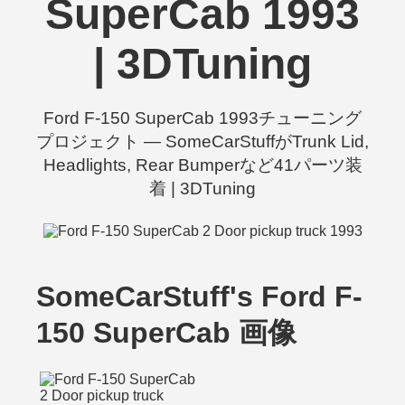
SuperCab 1993
| 3DTuning
Ford F-150 SuperCab 1993チューニング
プロジェクト — SomeCarStuffがTrunk Lid,
Headlights, Rear Bumperなど41パーツ装
着 | 3DTuning
SomeCarStuff's Ford F-
150 SuperCab 画像