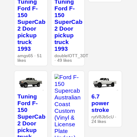
Tuning
Tuning
Ford F-
Ford F-
150
150
SuperCab
SuperCab
2 Door
2 Door
pickup
pickup
truck
truck
1993
1993
amgs65 · 51
doubleIOTT_3DT
likes
· 49 likes
Tuning
6.7
Ford F-
power
150
stroke
SuperCab
rytV8Jb5cU ·
24 likes
2 Door
pickup
truck