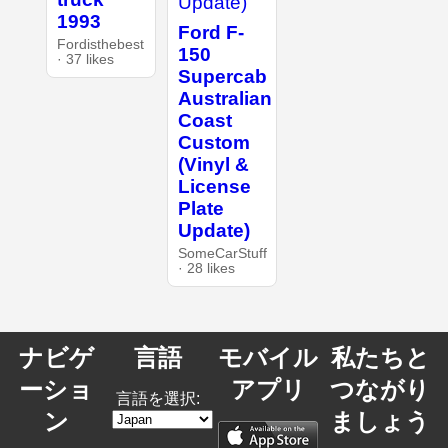
1993
Ford F-
Fordisthebest
150
· 37 likes
Supercab
Australian
Coast
Custom
(Vinyl &
License
Plate
Update)
SomeCarStuff
· 28 likes
ナビゲ
言語
モバイル
私たちと
ーショ
アプリ
つながり
言語を選択:
ン
ましょう