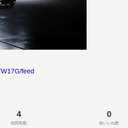
TW17G/feed
4
0
総閲覧数
総いいね数