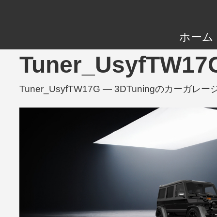
ホーム
Tuner_UsyfTW1
Tuner_UsyfTW17G — 3DTuningの