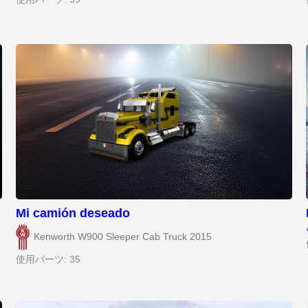
Mi camión deseado
Kenworth W900 Sleeper Cab Truck 2015
使用パーツ: 35