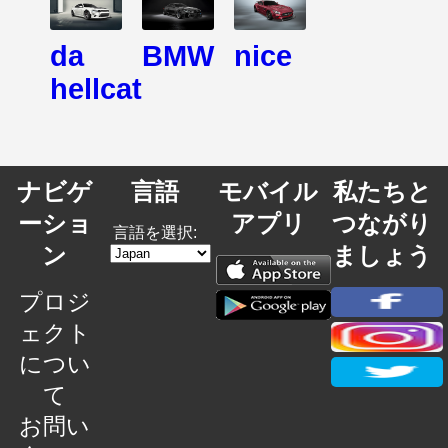
da
BMW
nice
hellcat
ナビゲ
言語
モバイル
私たちと
ーショ
アプリ
つながり
言語を選択:
ン
ましょう
プロジ
ェクト
につい
て
お問い