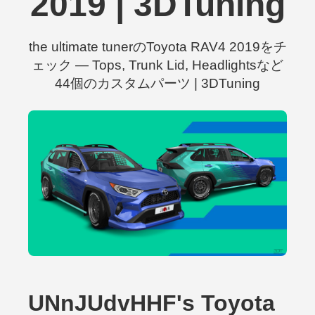
2019 | 3DTuning
the ultimate tunerのToyota RAV4 2019をチ
ェック — Tops, Trunk Lid, Headlightsなど
44個のカスタムパーツ | 3DTuning
UNnJUdvHHF's Toyota