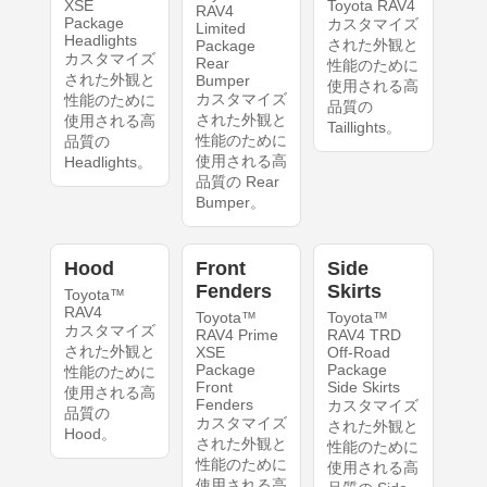
XSE
Toyota RAV4
RAV4
Package
カスタマイズ
Limited
Headlights
された外観と
Package
カスタマイズ
Rear
性能のために
された外観と
Bumper
使用される高
カスタマイズ
性能のために
品質の
された外観と
使用される高
Taillights。
性能のために
品質の
使用される高
Headlights。
品質の Rear
Bumper。
Hood
Front
Side
Fenders
Skirts
Toyota™
RAV4
Toyota™
Toyota™
カスタマイズ
RAV4 Prime
RAV4 TRD
された外観と
XSE
Off-Road
Package
Package
性能のために
Front
Side Skirts
使用される高
Fenders
カスタマイズ
品質の
カスタマイズ
された外観と
Hood。
された外観と
性能のために
性能のために
使用される高
使用される高