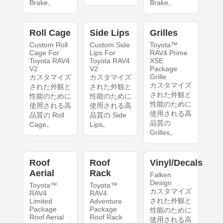
Brake。
Brake。
Roll Cage
Side Lips
Grilles
Custom Roll
Custom Side
Toyota™
Cage For
Lips For
RAV4 Prime
Toyota RAV4
Toyota RAV4
XSE
V2
V2
Package
Grille
カスタマイズ
カスタマイズ
カスタマイズ
された外観と
された外観と
された外観と
性能のために
性能のために
性能のために
使用される高
使用される高
使用される高
品質の Roll
品質の Side
品質の
Cage。
Lips。
Grilles。
Roof
Roof
Vinyl/Decals
Aerial
Rack
Falken
Design
Toyota™
Toyota™
カスタマイズ
RAV4
RAV4
された外観と
Limited
Adventure
Package
Package
性能のために
Roof Aerial
Roof Rack
使用される高