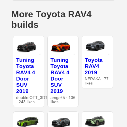
More Toyota RAV4
builds
Tuning
Tuning
Toyota
Toyota
Toyota
RAV4
RAV4 4
RAV4 4
2019
Door
Door
NERAKA · 77
likes
SUV
SUV
2019
2019
doubleIOTT_3DT
amgs65 · 136
· 243 likes
likes