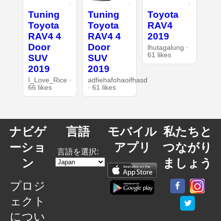
Tuning
Tuning
Toyota
Toyota
Toyota
RAV4
RAV4 4
RAV4 4
2019
Door
Door
lhutagalung ·
61 likes
SUV
SUV
2019
2019
I_Love_Rice ·
adfiehafohaoifhasd
66 likes
· 61 likes
ナビゲ
言語
モバイル
私たちと
ーショ
アプリ
つながり
言語を選択:
ン
ましょう
プロジ
ェクト
につい