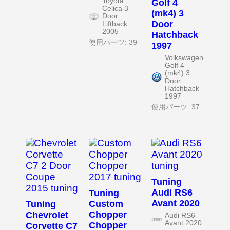
Toyota
Golf 4
Celica 3
(mk4) 3
Door
Door
Liftback
2005
Hatchback
使用パーツ: 39
1997
Volkswagen
Golf 4
(mk4) 3
Door
Hatchback
1997
使用パーツ: 37
Tuning
Audi RS6
Tuning
Avant 2020
Custom
Tuning
Chopper
Chevrolet
Audi RS6
Avant 2020
Chopper
Corvette C7