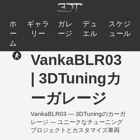
ホ
ギャラ
ガレ
デュ
スケジ
ー
リー
ージ
エル
ュール
ム
VankaBLR03
| 3DTuningカ
ーガレージ
VankaBLR03 — 3DTuningのカーガ
レージ — ユニークなチューニング
プロジェクトとカスタマイズ車両