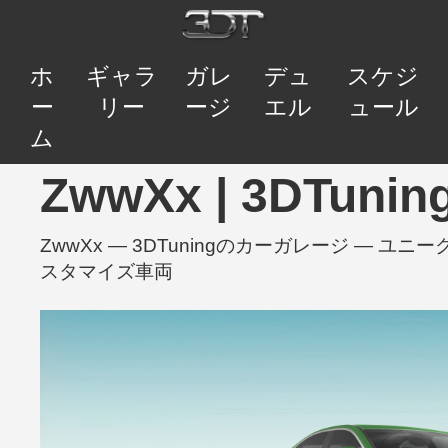
ホ
ギャラ
ガレ
デュ
スケジ
ー
リー
ージ
エル
ュール
ム
ZwwXx | 3DTu
ZwwXx — 3DTuningのカーガレージ — 
スタマイズ車両