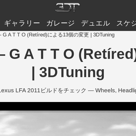
ギャラリー
ガレージ
デュエル
スケ
 — G A T T O (Retíred)による13個の変更 | 3DTuning
 — G A T T O (Re
| 3DTuning
d)のLexus LFA 2011ビルドをチェック — Wheels, Head