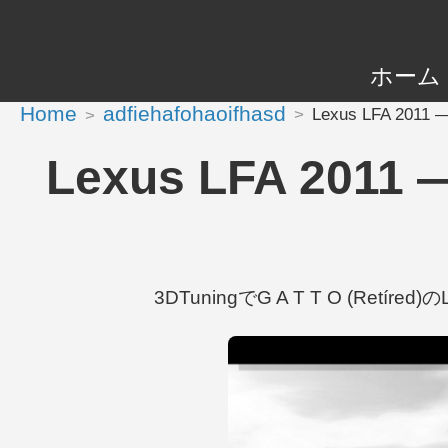
ホーム
Home
adfiehafohaoifhasd
Lexus LFA 2011
Lexus LFA 2011
3DTuningでG A T T O (Retíre