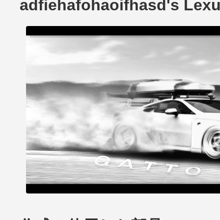
adfiehafohaoifhasd's Le