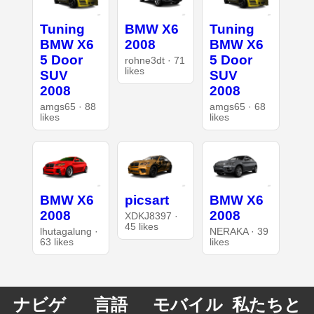
Tuning
BMW X6
Tuning
BMW X6
2008
BMW X6
5 Door
5 Door
rohne3dt · 71
likes
SUV
SUV
2008
2008
amgs65 · 88
amgs65 · 68
likes
likes
BMW X6
picsart
BMW X6
2008
2008
XDKJ8397 ·
45 likes
lhutagalung ·
NERAKA · 39
63 likes
likes
ナビゲ
言語
モバイル
私たちと