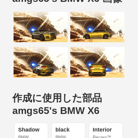
作成に使用した部品
amgs65's BMW X6
Shadow
black
Interior
BMW
BMW
Recaro™