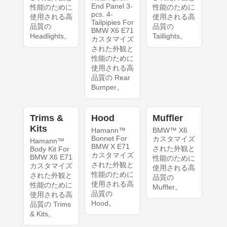
End Panel 3-
性能のために
性能のために
pcs. 4-
使用される高
使用される高
Tailpipies For
品質の
品質の
BMW X6 E71
Headlights。
Taillights。
カスタマイズ
された外観と
性能のために
使用される高
品質の Rear
Bumper。
Trims &
Hood
Muffler
Kits
Hamann™
BMW™ X6
Bonnet For
カスタマイズ
Hamann™
BMW X E71
された外観と
Body Kit For
カスタマイズ
BMW X6 E71
性能のために
された外観と
カスタマイズ
使用される高
性能のために
された外観と
品質の
使用される高
性能のために
Muffler。
品質の
使用される高
Hood。
品質の Trims
& Kits。