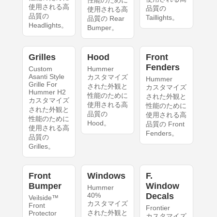
性能のために
使用される高
品質の
使用される高
品質の
Taillights。
品質の Rear
Headlights。
Bumper。
Grilles
Hood
Front
Fenders
Custom
Hummer
Asanti Style
カスタマイズ
Hummer
Grille For
された外観と
カスタマイズ
Hummer H2
性能のために
された外観と
カスタマイズ
使用される高
性能のために
された外観と
品質の
使用される高
性能のために
Hood。
品質の Front
使用される高
Fenders。
品質の
Grilles。
Front
Windows
F.
Bumper
Window
Hummer
40%
Decals
Veilside™
カスタマイズ
Front
Frontier
された外観と
Protector
カスタマイズ