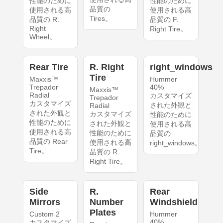
性能のために
性能のために
品質の
使用される高
使用される高
Tires。
品質の R.
品質の F.
Right
Right Tire。
Wheel。
Rear Tire
R. Right
right_windows
Tire
Maxxis™
Hummer
Trepador
40%
Maxxis™
Radial
カスタマイズ
Trepador
カスタマイズ
された外観と
Radial
された外観と
カスタマイズ
性能のために
性能のために
された外観と
使用される高
使用される高
性能のために
品質の
品質の Rear
使用される高
right_windows。
Tire。
品質の R.
Right Tire。
Side
R.
Rear
Mirrors
Number
Windshield
Plates
Custom 2
Hummer
40%
カスタマイズ