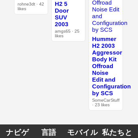
H2 5
rohne3dt · 42
likes
Door
SUV
2003
amgs65 · 25
likes
Hummer
H2 2003
Aggressor
Body Kit
Offroad
Noise
Edit and
Configuration
by SCS
SomeCarStuff
· 23 likes
ナビゲ
言語
モバイル
私たちと