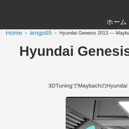
ホーム
Home
amgs65
Hyundai Genesis 2013 — M
Hyundai Gene
3DTuningでMaybachのHyundai