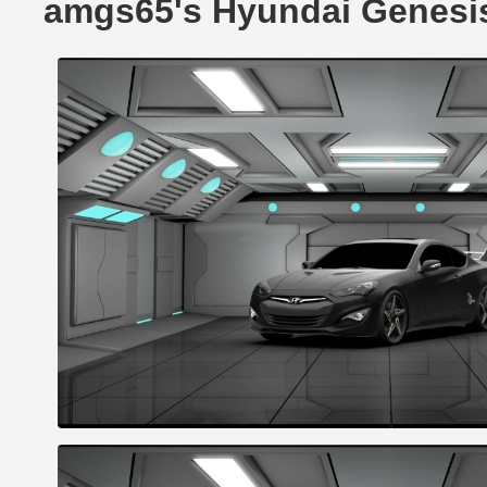
amgs65's Hyundai Genes