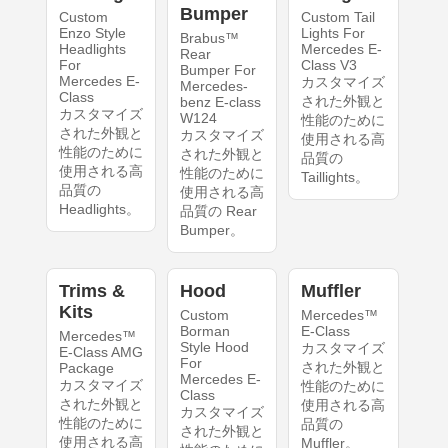
Bumper
Custom
Custom Tail
Enzo Style
Lights For
Brabus™
Headlights
Mercedes E-
Rear
For
Class V3
Bumper For
Mercedes E-
カスタマイズ
Mercedes-
Class
された外観と
benz E-class
カスタマイズ
W124
性能のために
された外観と
カスタマイズ
使用される高
性能のために
された外観と
品質の
使用される高
性能のために
Taillights。
品質の
使用される高
Headlights。
品質の Rear
Bumper。
Trims &
Hood
Muffler
Kits
Custom
Mercedes™
Borman
E-Class
Mercedes™
Style Hood
カスタマイズ
E-Class AMG
For
された外観と
Package
Mercedes E-
カスタマイズ
性能のために
Class
された外観と
使用される高
カスタマイズ
性能のために
品質の
された外観と
使用される高
Muffler。