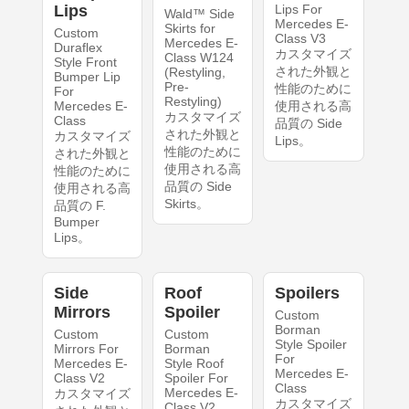
Lips
Lips For
Wald™ Side
Mercedes E-
Skirts for
Custom
Class V3
Mercedes E-
Duraflex
カスタマイズ
Class W124
Style Front
された外観と
(Restyling,
Bumper Lip
Pre-
性能のために
For
Restyling)
Mercedes E-
使用される高
カスタマイズ
Class
品質の Side
された外観と
カスタマイズ
Lips。
性能のために
された外観と
使用される高
性能のために
品質の Side
使用される高
Skirts。
品質の F.
Bumper
Lips。
Side
Roof
Spoilers
Mirrors
Spoiler
Custom
Borman
Custom
Custom
Style Spoiler
Mirrors For
Borman
For
Mercedes E-
Style Roof
Mercedes E-
Class V2
Spoiler For
Class
Mercedes E-
カスタマイズ
カスタマイズ
Class V2