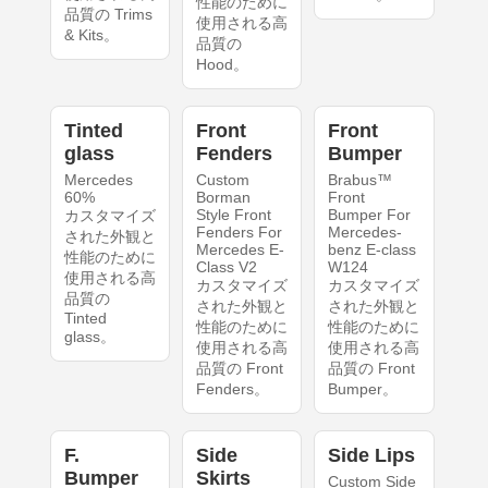
性能のために
品質の Trims
使用される高
& Kits。
品質の
Hood。
Tinted
Front
Front
glass
Fenders
Bumper
Mercedes
Custom
Brabus™
60%
Borman
Front
Style Front
Bumper For
カスタマイズ
Fenders For
Mercedes-
された外観と
Mercedes E-
benz E-class
性能のために
Class V2
W124
使用される高
カスタマイズ
カスタマイズ
品質の
された外観と
された外観と
Tinted
性能のために
性能のために
glass。
使用される高
使用される高
品質の Front
品質の Front
Fenders。
Bumper。
F.
Side
Side Lips
Bumper
Skirts
Custom Side