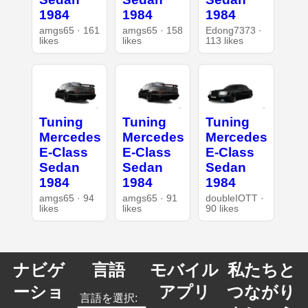
1984
1984
1984
amgs65 · 161
amgs65 · 158
Edong7373 ·
likes
likes
113 likes
Tuning
Tuning
Tuning
Mercedes
Mercedes
Mercedes
E-Class
E-Class
E-Class
Sedan
Sedan
Sedan
1984
1984
1984
amgs65 · 94
amgs65 · 91
doubleIOTT ·
likes
likes
90 likes
ナビゲ
言語
モバイル
私たちと
ーショ
アプリ
つながり
言語を選択: