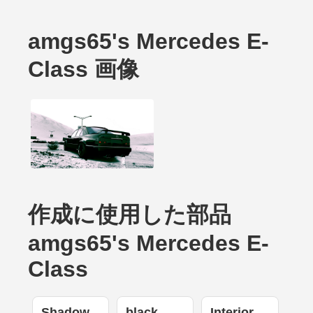
amgs65's Mercedes E-
Class 画像
作成に使用した部品
amgs65's Mercedes E-
Class
Shadow
black
Interior