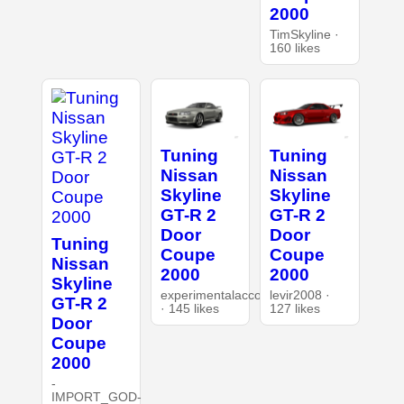
2000
TimSkyline ·
160 likes
Tuning
Tuning
Nissan
Nissan
Skyline
Skyline
GT-R 2
GT-R 2
Door
Door
Tuning
Coupe
Coupe
Nissan
2000
2000
Skyline
experimentalaccount
levir2008 ·
GT-R 2
· 145 likes
127 likes
Door
Coupe
2000
-
IMPORT_GOD-