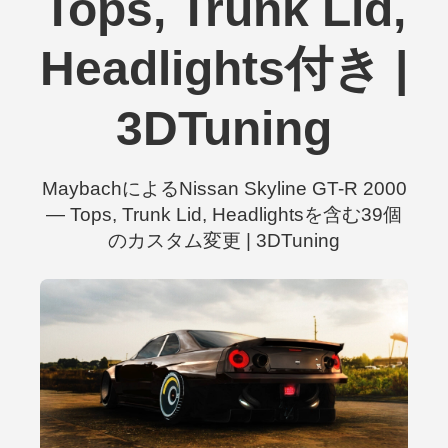
Tops, Trunk Lid,
Headlights付き |
3DTuning
MaybachによるNissan Skyline GT-R 2000
— Tops, Trunk Lid, Headlightsを含む39個
のカスタム変更 | 3DTuning