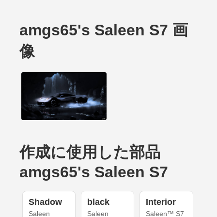
amgs65's Saleen S7 画
像
作成に使用した部品
amgs65's Saleen S7
Shadow
black
Interior
Saleen
Saleen
Saleen™ S7