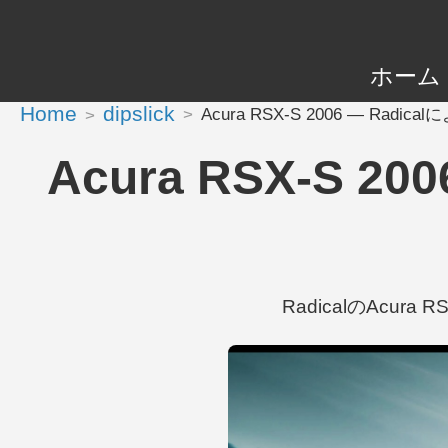
ホーム
Home
dipslick
Acura RSX-S 2006 — Rad
Acura RSX-S 
RadicalのAcura 