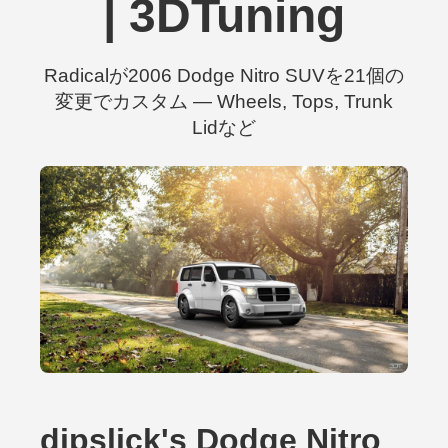
| 3DTuning
Radicalが2006 Dodge Nitro SUVを21個の
変更でカスタム — Wheels, Tops, Trunk
Lidなど
dipslick's Dodge Nitro