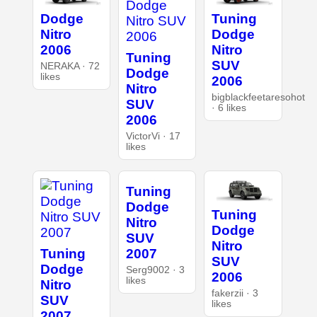
Dodge
Tuning
Nitro
Dodge
2006
Nitro
Tuning
SUV
NERAKA · 72
Dodge
likes
2006
Nitro
bigblackfeetaresohot
SUV
· 6 likes
2006
VictorVi · 17
likes
Tuning
Dodge
Tuning
Nitro
Dodge
SUV
Nitro
Tuning
2007
SUV
Dodge
Serg9002 · 3
2006
likes
Nitro
fakerzii · 3
SUV
likes
2007