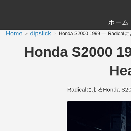
ホーム
Home
dipslick
Honda S2000 1999 — Radicalによ
Honda S2000 1
He
RadicalによるHonda S20