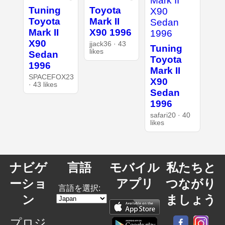
Tuning
Toyota
Toyota
Mark II
Mark II
X90 1996
X90
jjack36 · 43
Tuning
likes
Sedan
Toyota
1996
Mark II
SPACEFOX23
X90
· 43 likes
Sedan
1996
safari20 · 40
likes
ナビゲ
言語
モバイル
私たちと
ーショ
アプリ
つながり
言語を選択:
ン
ましょう
プロジ