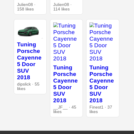
Julien08 ·
Julien08 ·
158 likes
114 likes
Tuning
Porsche
Cayenne
5 Door
Tuning
Tuning
SUV
Porsche
Porsche
2018
Cayenne
Cayenne
dipslick · 55
5 Door
5 Door
likes
SUV
SUV
2018
2018
__JF__ · 45
Finest1 · 37
likes
likes