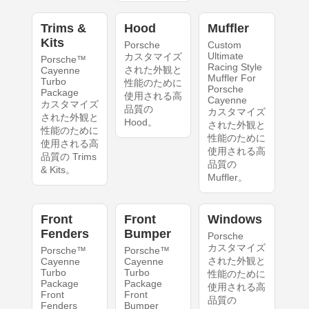
Trims &
Hood
Muffler
Kits
Porsche
Custom
Ultimate
カスタマイズ
Porsche™
Racing Style
された外観と
Cayenne
Muffler For
Turbo
性能のために
Porsche
Package
使用される高
Cayenne
カスタマイズ
品質の
カスタマイズ
された外観と
Hood。
された外観と
性能のために
性能のために
使用される高
使用される高
品質の Trims
品質の
& Kits。
Muffler。
Front
Front
Windows
Fenders
Bumper
Porsche
カスタマイズ
Porsche™
Porsche™
された外観と
Cayenne
Cayenne
Turbo
Turbo
性能のために
Package
Package
使用される高
Front
Front
品質の
Fenders
Bumper