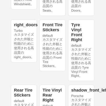
使用される高
使用される高
Windshield。
品質の
品質の
Seats。
Doors。
right_doors
Front Tire
Tyre
Stickers
Vinyl
Turbo
Front
カスタマイズ
default
された外観と
Right
カスタマイズ
性能のために
された外観と
default
使用される高
性能のために
カスタマイズ
品質の
使用される高
された外観と
right_doors。
品質の Front
性能のために
Tire
使用される高
Stickers。
品質の Tyre
Vinyl Front
Right。
Rear Tire
Tire Vinyl
shadow_front_lef
Stickers
Rear
Porsche
Right
カスタマイズ
default
された外観と
カスタマイズ
default