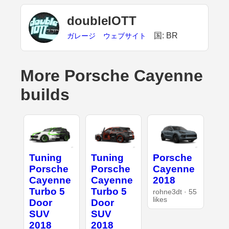
doubleIOTT
国: BR
ガレージ
ウェブサイト
More Porsche Cayenne
builds
Tuning
Tuning
Porsche
Porsche
Porsche
Cayenne
Cayenne
Cayenne
2018
Turbo 5
Turbo 5
rohne3dt · 55
likes
Door
Door
SUV
SUV
2018
2018