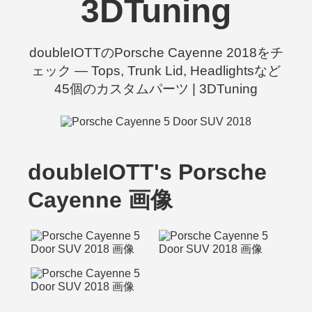
3DTuning
doubleIOTTのPorsche Cayenne 2018をチ
ェック — Tops, Trunk Lid, Headlightsなど
45個のカスタムパーツ | 3DTuning
doubleIOTT's Porsche
Cayenne 画像