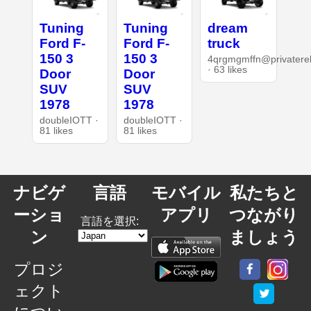
Tuning
Tuning
dream
Ford F-
Ford F-
truck
150 3
150 3
4qrgmgmffn@privaterel
· 63 likes
Door
Door
SUV
SUV
1978
1978
doubleIOTT ·
doubleIOTT ·
81 likes
81 likes
ナビゲ
言語
モバイル
私たちと
ーショ
アプリ
つながり
言語を選択:
ン
ましょう
プロジ
ェクト