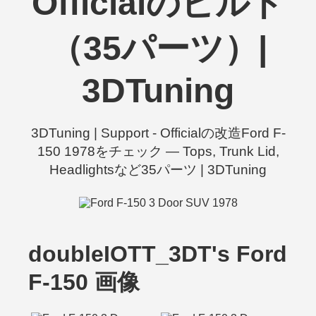
Officialのビルド
（35パーツ）|
3DTuning
3DTuning | Support - Officialの改造Ford F-
150 1978をチェック — Tops, Trunk Lid,
Headlightsなど35パーツ | 3DTuning
doubleIOTT_3DT's Ford
F-150 画像