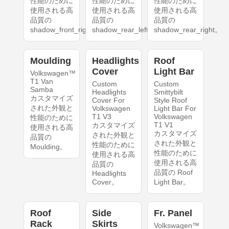
性能のために
性能のために
性能のために
使用される高
使用される高
使用される高
品質の
品質の
品質の
shadow_front_right。
shadow_rear_left。
shadow_rear_right。
Moulding
Headlights
Roof
Cover
Light Bar
Volkswagen™
T1 Van
Custom
Custom
Samba
Headlights
Smittybilt
カスタマイズ
Cover For
Style Roof
された外観と
Volkswagen
Light Bar For
T1 V3
Volkswagen
性能のために
T1 V1
カスタマイズ
使用される高
カスタマイズ
された外観と
品質の
された外観と
性能のために
Moulding。
性能のために
使用される高
使用される高
品質の
品質の Roof
Headlights
Cover。
Light Bar。
Roof
Side
Fr. Panel
Rack
Skirts
Volkswagen™