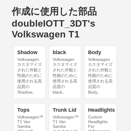
作成に使用した部品
doubleIOTT_3DT's
Volkswagen T1
Shadow
black
Body
Volkswagen
Volkswagen
Volkswagen
カスタマイズ
カスタマイズ
カスタマイズ
された外観と
された外観と
された外観と
性能のために
性能のために
性能のために
使用される高
使用される高
使用される高
品質の
品質の
品質の
Shadow。
black。
Body。
Tops
Trunk Lid
Headlights
Volkswagen™
Volkswagen™
Custom
T1 Van
T1 Van
Headlights
Samba
Samba
For
(Closed)
Volkswagen