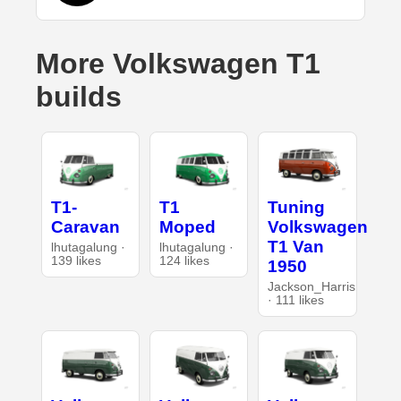
More Volkswagen T1
builds
T1-
T1
Tuning
Caravan
Moped
Volkswagen
T1 Van
lhutagalung ·
lhutagalung ·
139 likes
124 likes
1950
Jackson_Harris
· 111 likes