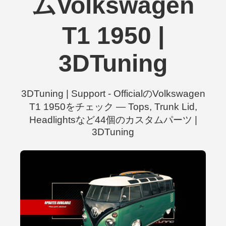
ムVolkswagen
T1 1950 |
3DTuning
3DTuning | Support - OfficialのVolkswagen
T1 1950をチェック — Tops, Trunk Lid,
Headlightsなど44個のカスタムパーツ |
3DTuning