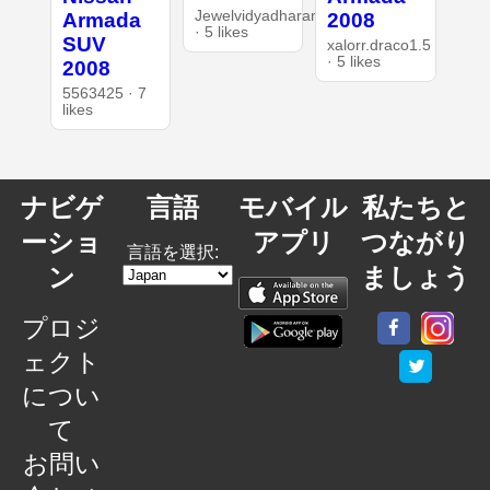
Jewelvidyadharan
Armada
2008
· 5 likes
SUV
xalorr.draco1.5
· 5 likes
2008
5563425 · 7
likes
ナビゲ
言語
モバイル
私たちと
ーショ
アプリ
つながり
言語を選択:
ン
ましょう
プロジ
ェクト
につい
て
お問い