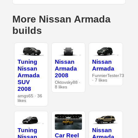
More Nissan Armada
builds
Tuning
Nissan
Nissan
Nissan
Armada
Armada
Armada
2008
FunnierTester73
· 7 likes
SUV
Oktovsky88 ·
8 likes
2008
amgs65 · 36
likes
Tuning
Nissan
Car Reel
Nissan
Armada