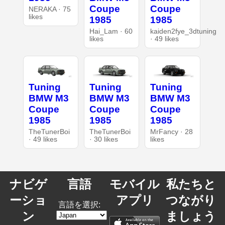
Coupe
Coupe
NERAKA · 75
likes
1985
1985
Hai_Lam · 60
kaiden2fye_3dtuning
likes
· 49 likes
Tuning
Tuning
Tuning
BMW M3
BMW M3
BMW M3
Coupe
Coupe
Coupe
1985
1985
1985
TheTunerBoi
TheTunerBoi
MrFancy · 28
· 49 likes
· 30 likes
likes
ナビゲ
言語
モバイル
私たちと
ーショ
アプリ
つながり
言語を選択:
ン
ましょう