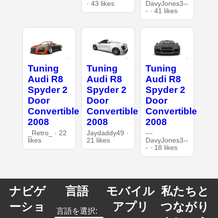
· 43 likes
DavyJones3--
- · 41 likes
Tuning
Tuning
Tuning
Audi R8
Audi R8
Audi R8
Spyder 2
Spyder 2
Spyder 2
Door
Door
Door
Convertible
Convertible
Convertible
2008
2008
2008
_Retro_ · 22
Jaydaddy49 ·
---
likes
21 likes
DavyJones3--
- · 18 likes
ナビゲ
言語
モバイル
私たちと
ーショ
アプリ
つながり
言語を選択: