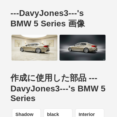
---DavyJones3---'s
BMW 5 Series 画像
作成に使用した部品 ---
DavyJones3---'s BMW 5
Series
Shadow
black
Interior