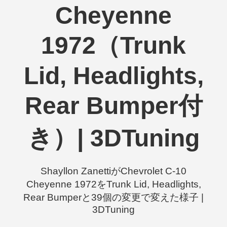
Cheyenne
1972（Trunk
Lid, Headlights,
Rear Bumper付
き）| 3DTuning
Shayllon ZanettiがChevrolet C-10
Cheyenne 1972をTrunk Lid, Headlights,
Rear Bumperと39個の変更で変えた様子 |
3DTuning