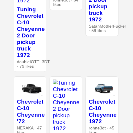
rohne3dt · 64
likes
pickup
Tuning
truck
Chevrolet
1972
C-10
SatanMotherFucker
Cheyenne
· 59 likes
2 Door
pickup
truck
1972
doubleIOTT_3DT
· 79 likes
Chevrolet
Chevrolet
C-10
C-10
Cheyenne
Cheyenne
'72
1972
NERAKA · 47
rohne3dt · 45
likes
likes