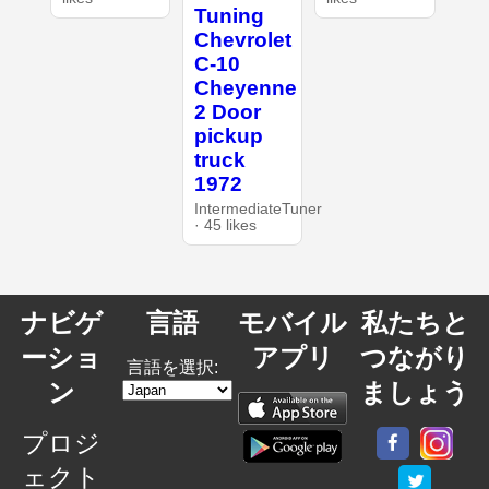
Tuning
Chevrolet
C-10
Cheyenne
2 Door
pickup
truck
1972
IntermediateTuner
· 45 likes
ナビゲ
言語
モバイル
私たちと
ーショ
アプリ
つながり
言語を選択:
ン
ましょう
プロジ
ェクト