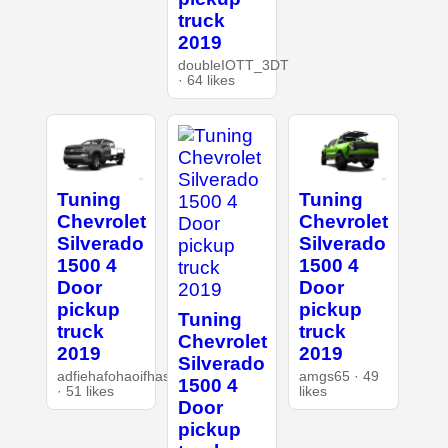
truck
2019
doubleIOTT_3DT
· 64 likes
Tuning
Tuning
Chevrolet
Chevrolet
Silverado
Silverado
1500 4
1500 4
Door
Door
pickup
pickup
Tuning
truck
truck
Chevrolet
2019
2019
Silverado
adfiehafohaoifhasd
amgs65 · 49
1500 4
· 51 likes
likes
Door
pickup