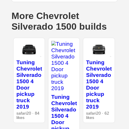
More Chevrolet
Silverado 1500 builds
Tuning
Tuning
Chevrolet
Chevrolet
Silverado
Silverado
1500 4
1500 4
Door
Door
pickup
pickup
Tuning
truck
truck
Chevrolet
2019
2019
Silverado
safari20 · 84
safari20 · 62
1500 4
likes
likes
Door
pickup