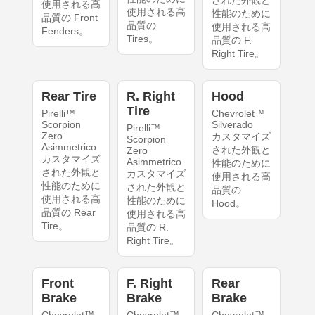
された外観と
使用される高
使用される高
性能のために
品質の Front
品質の
使用される高
Fenders。
Tires。
品質の F.
Right Tire。
Rear Tire
R. Right
Hood
Tire
Pirelli™
Chevrolet™
Scorpion
Silverado
Pirelli™
Zero
カスタマイズ
Scorpion
Asimmetrico
された外観と
Zero
カスタマイズ
Asimmetrico
性能のために
された外観と
カスタマイズ
使用される高
性能のために
された外観と
品質の
使用される高
性能のために
Hood。
品質の Rear
使用される高
Tire。
品質の R.
Right Tire。
Front
F. Right
Rear
Brake
Brake
Brake