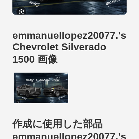
emmanuellopez20077.'s
Chevrolet Silverado
1500 画像
作成に使用した部品
emmanuellopez20077.'s