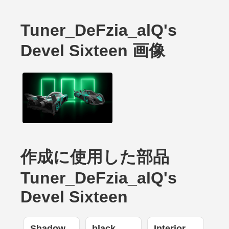
Tuner_DeFzia_alQ's
Devel Sixteen 画像
作成に使用した部品
Tuner_DeFzia_alQ's
Devel Sixteen
Shadow
black
Interior