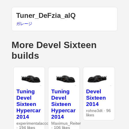
Tuner_DeFzia_alQ
ガレージ
More Devel Sixteen
builds
Tuning
Tuning
Devel
Devel
Devel
Sixteen
Sixteen
Sixteen
2014
Hypercar
Hypercar
rohne3dt · 96
likes
2014
2014
experimentalaccount
Maximus_Reiter
· 194 likes
· 106 likes