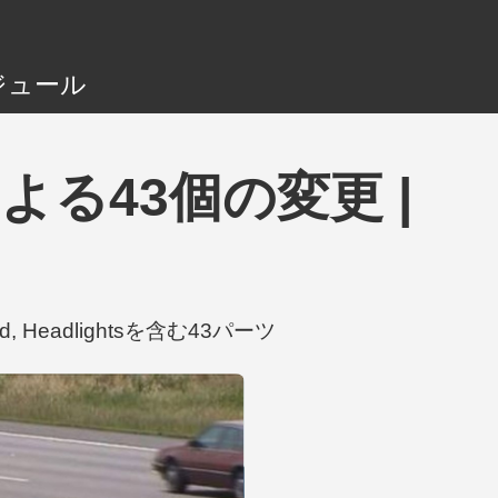
ジュール
nyによる43個の変更 |
id, Headlightsを含む43パーツ