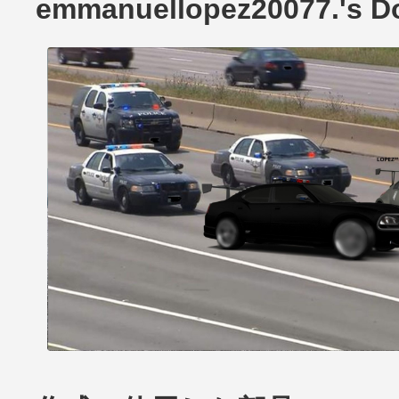
emmanuellopez20077.'s 