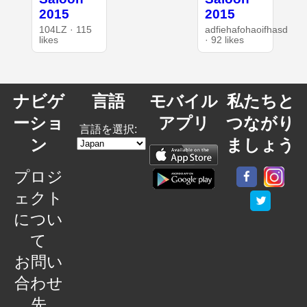
2015
2015
104LZ · 115
adfiehafohaoifhasd
likes
· 92 likes
ナビゲ
言語
モバイル
私たちと
ーショ
アプリ
つながり
言語を選択:
ン
ましょう
プロジ
ェクト
につい
て
お問い
合わせ
先