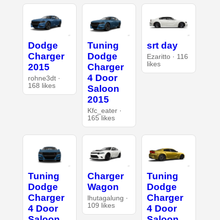
Dodge
Tuning
srt day
Charger
Dodge
Ezaritto · 116
likes
2015
Charger
4 Door
rohne3dt ·
168 likes
Saloon
2015
Kfc_eater ·
165 likes
Tuning
Charger
Tuning
Dodge
Wagon
Dodge
Charger
Charger
lhutagalung ·
109 likes
4 Door
4 Door
Saloon
Saloon