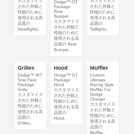
カスタマイズ
カスタマイズ
Dodge™ GT
された外観と
された外観と
Package
Rear
性能のために
性能のために
Bumper
使用される高
使用される高
カスタマイズ
品質の
品質の
された外観と
Headlights。
Taillights。
性能のために
使用される高
品質の Rear
Bumper。
Grilles
Hood
Muffler
Dodge™ R/T
Dodge™ GT
Custom
Scat Pack
Package
Ultimate
Package
Hood
Racing Style
Grille
Muffler For
カスタマイズ
Dodge
カスタマイズ
された外観と
Charger
された外観と
性能のために
カスタマイズ
性能のために
使用される高
された外観と
使用される高
品質の
性能のために
品質の
Hood。
使用される高
Grilles。
品質の
Muffler。