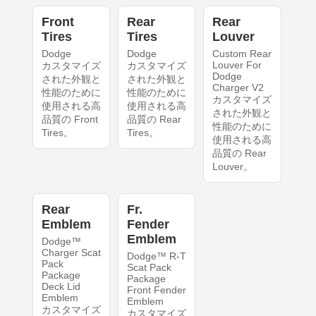
Front
Rear
Rear
Tires
Tires
Louver
Dodge
Dodge
Custom Rear
Louver For
カスタマイズ
カスタマイズ
Dodge
された外観と
された外観と
Charger V2
性能のために
性能のために
カスタマイズ
使用される高
使用される高
された外観と
品質の Front
品質の Rear
性能のために
Tires。
Tires。
使用される高
品質の Rear
Louver。
Rear
Fr.
Emblem
Fender
Emblem
Dodge™
Charger Scat
Dodge™ R-T
Pack
Scat Pack
Package
Package
Deck Lid
Front Fender
Emblem
Emblem
カスタマイズ
カスタマイズ