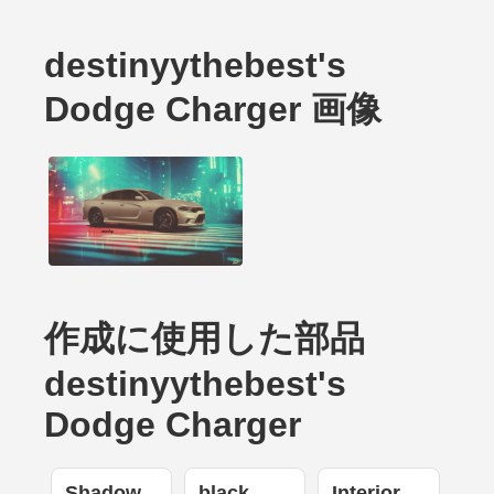
destinyythebest's
Dodge Charger 画像
作成に使用した部品
destinyythebest's
Dodge Charger
Shadow
black
Interior