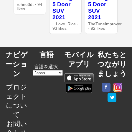
5 Door
5 Door
rohne3dt · 94
likes
SUV
SUV
2021
2021
I_Love_Rice ·
TheTuneImprover
93 likes
· 92 likes
ナビゲ
言語
モバイル
私たちと
ーショ
アプリ
つながり
言語を選択:
ン
ましょう
プロジ
ェクト
につい
て
お問い