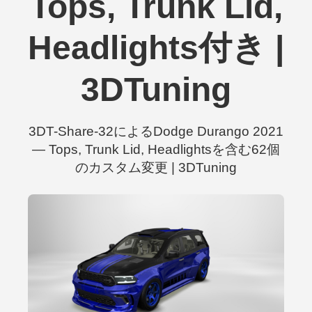
Tops, Trunk Lid,
Headlights付き |
3DTuning
3DT-Share-32によるDodge Durango 2021
— Tops, Trunk Lid, Headlightsを含む62個
のカスタム変更 | 3DTuning