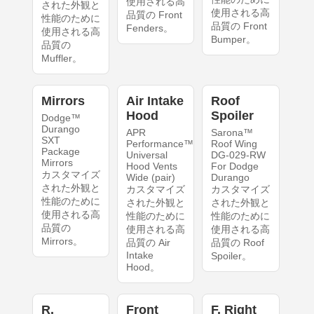
使用される高
された外観と
使用される高
品質の Front
性能のために
品質の Front
Fenders。
使用される高
Bumper。
品質の
Muffler。
Mirrors
Air Intake
Roof
Hood
Spoiler
Dodge™
Durango
APR
Sarona™
SXT
Performance™
Roof Wing
Package
Universal
DG-029-RW
Mirrors
Hood Vents
For Dodge
カスタマイズ
Wide (pair)
Durango
された外観と
カスタマイズ
カスタマイズ
性能のために
された外観と
された外観と
使用される高
性能のために
性能のために
品質の
使用される高
使用される高
Mirrors。
品質の Air
品質の Roof
Intake
Spoiler。
Hood。
R.
Front
F. Right