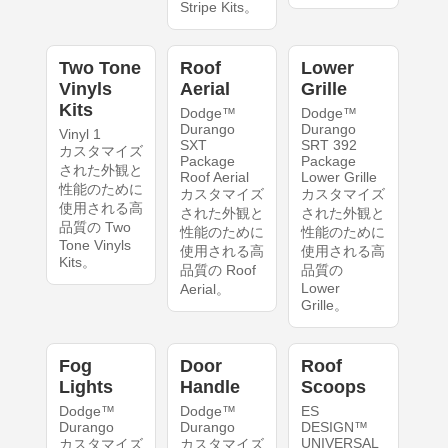
Stripe Kits。
Two Tone
Roof
Lower
Vinyls
Aerial
Grille
Kits
Dodge™
Dodge™
Durango
Durango
Vinyl 1
SXT
SRT 392
カスタマイズ
Package
Package
された外観と
Roof Aerial
Lower Grille
性能のために
カスタマイズ
カスタマイズ
使用される高
された外観と
された外観と
品質の Two
性能のために
性能のために
Tone Vinyls
使用される高
使用される高
Kits。
品質の Roof
品質の
Lower
Aerial。
Grille。
Fog
Door
Roof
Lights
Handle
Scoops
Dodge™
Dodge™
ES
Durango
Durango
DESIGN™
UNIVERSAL
カスタマイズ
カスタマイズ