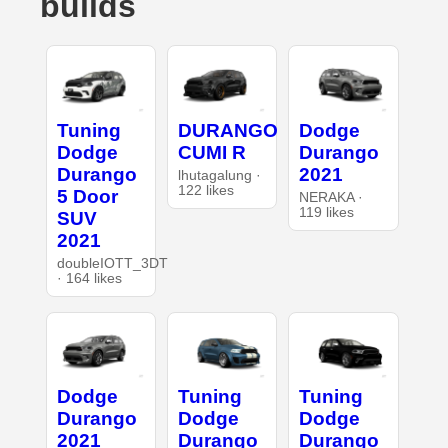
builds
Tuning
DURANGO
Dodge
Dodge
CUMI R
Durango
Durango
2021
lhutagalung ·
122 likes
5 Door
NERAKA ·
119 likes
SUV
2021
doubleIOTT_3DT
· 164 likes
Dodge
Tuning
Tuning
Durango
Dodge
Dodge
2021
Durango
Durango