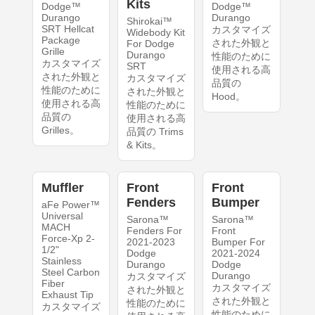
Kits
Dodge™
Dodge™
Durango
Durango
Shirokai™
SRT Hellcat
カスタマイズ
Widebody Kit
Package
された外観と
For Dodge
Grille
Durango
性能のために
カスタマイズ
SRT
使用される高
された外観と
カスタマイズ
品質の
性能のために
された外観と
Hood。
使用される高
性能のために
品質の
使用される高
Grilles。
品質の Trims
& Kits。
Muffler
Front
Front
Fenders
Bumper
aFe Power™
Universal
Sarona™
Sarona™
MACH
Fenders For
Front
Force-Xp 2-
2021-2023
Bumper For
1/2"
Dodge
2021-2024
Stainless
Durango
Dodge
Steel Carbon
Durango
カスタマイズ
Fiber
カスタマイズ
された外観と
Exhaust Tip
された外観と
性能のために
カスタマイズ
性能のために